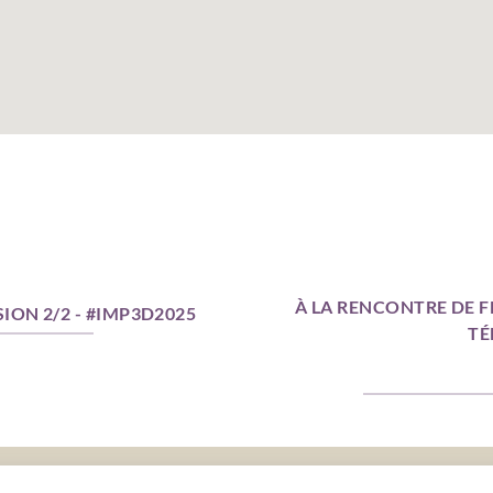
À LA RENCONTRE DE F
SION 2/2 - #IMP3D2025
TÉ
UEIL
AGENDA
CONTACT
LA CHARTE D’UN FABLAB
MENTIONS LÉG