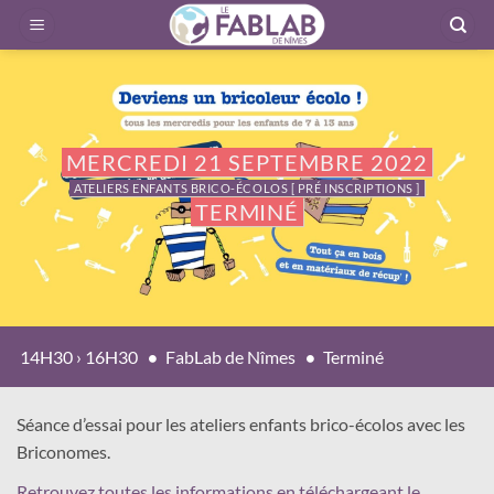
Passer
au
contenu
MERCREDI 21 SEPTEMBRE 2022
ATELIERS ENFANTS BRICO-ÉCOLOS [ PRÉ INSCRIPTIONS ]
TERMINÉ
14H30 › 16H30
FabLab de Nîmes
Terminé
Séance d’essai pour les ateliers enfants brico-écolos avec les
Briconomes.
Retrouvez toutes les informations en téléchargeant le