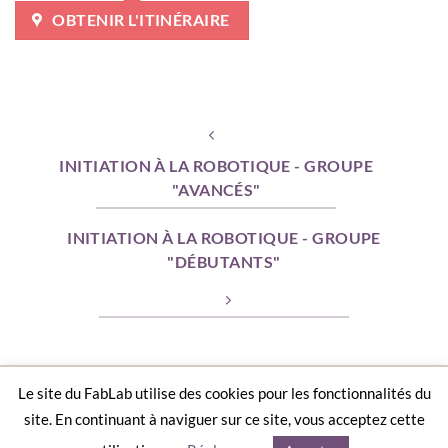
OBTENIR L'ITINÉRAIRE
INITIATION À LA ROBOTIQUE - GROUPE
"AVANCÉS"
INITIATION À LA ROBOTIQUE - GROUPE
"DÉBUTANTS"
Le site du FabLab utilise des cookies pour les fonctionnalités du
ACCUEIL
AGENDA
CONTACT
LA CHARTE D’UN FABLAB
MENTIONS LÉGALES
site. En continuant à naviguer sur ce site, vous acceptez cette
Copyright 2026 ©
Le FabLab de Nîmes
par
Les Incroyables