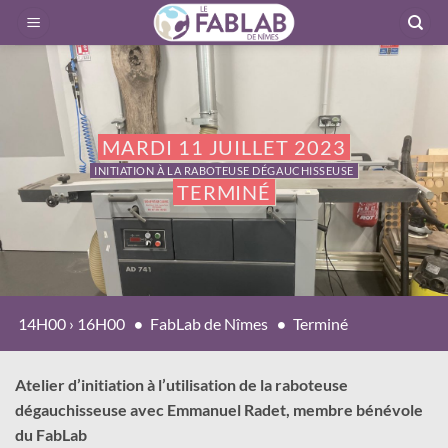
Passer
au
contenu
MARDI 11 JUILLET 2023
INITIATION À LA RABOTEUSE DÉGAUCHISSEUSE
TERMINÉ
14H00 › 16H00
FabLab de Nîmes
Terminé
Atelier d’initiation à l’utilisation de la raboteuse
dégauchisseuse avec Emmanuel Radet, membre bénévole
du FabLab