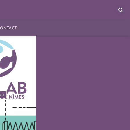
CONTACT
 »