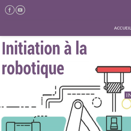
Passer
au
contenu
ACCUEI
I