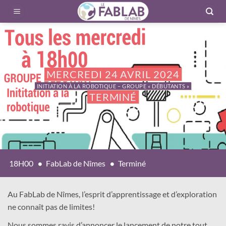
Passer
au
contenu
MERCREDI 24 AVRIL 2024
INITIATION À LA ROBOTIQUE – GROUPE « DÉBUTANTS »
TERMINÉ
18H00
FabLab de Nîmes
Terminé
Au FabLab de Nîmes, l’esprit d’apprentissage et d’exploration
ne connaît pas de limites!
Nous sommes ravis d’annoncer le lancement de notre tout