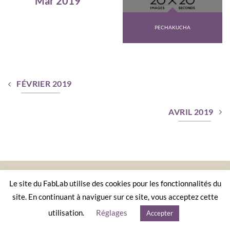
Mar 2019
PECHAKUCHA
FÉVRIER 2019
AVRIL 2019
ACCUEIL
AGENDA
CONTACT
LA CHARTE D’UN FABLAB
MENTIONS LÉGALES
Le site du FabLab utilise des cookies pour les fonctionnalités du
site. En continuant à naviguer sur ce site, vous acceptez cette
Copyright 2026 ©
Le FabLab de Nîmes
par
Les Incroyables
Possibles
utilisation.
Réglages
Accepter