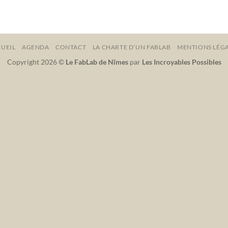
UEIL
AGENDA
CONTACT
LA CHARTE D’UN FABLAB
MENTIONS LÉG
Copyright 2026 ©
Le FabLab de Nîmes
par
Les Incroyables Possibles