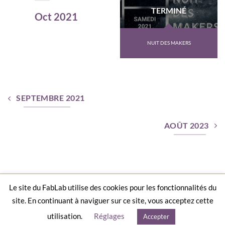
TERMINÉ
Oct 2021
NUIT DES MAKERS
SEPTEMBRE 2021
AOÛT 2023
Le site du FabLab utilise des cookies pour les fonctionnalités du
ACCUEIL
AGENDA
CONTACT
LA CHARTE D’UN FABLAB
MENTIONS LÉGALES
site. En continuant à naviguer sur ce site, vous acceptez cette
Copyright 2026 ©
Le FabLab de Nîmes
par
Les Incroyables
utilisation.
Réglages
Accepter
Possibles