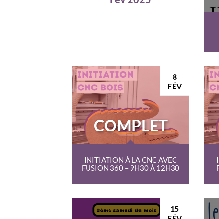
8
FÉV
COMPLET
INITIATION À LA CNC AVEC
FUSION 360 – 9H30 À 12H30
15
FÉV