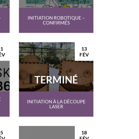
–
INITIATION ROBOTIQUE –
CONFIRMÉS
11
13
ÉV
FÉV
TERMINÉ
E
INITIATION À LA DÉCOUPE
LASER
15
18
ÉV
FÉV