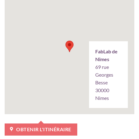
FabLab de
Nîmes
69 rue
Georges
Besse
30000
Nimes
OBTENIR L'ITINÉRAIRE