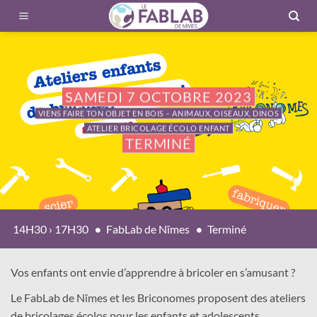
Passer
au
contenu
SAMEDI 7 OCTOBRE 2023
VIENS FAIRE TON OBJET EN BOIS – ANIMAUX, OISEAUX, DINOS
ATELIER BRICOLAGE ÉCOLO ENFANT
TERMINÉ
14H30 › 17H30
FabLab de Nîmes
Terminé
Vos enfants ont envie d’apprendre à bricoler en s’amusant ?
Le FabLab de Nîmes et les Briconomes proposent des ateliers
de bricolages écolos pour les enfants et adolescents.