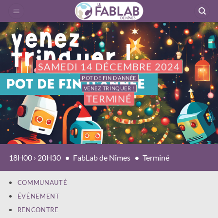
Passer
au
contenu
SAMEDI 14 DÉCEMBRE 2024
POT DE FIN D’ANNÉE
VENEZ TRINQUER !
TERMINÉ
18H00 › 20H30
FabLab de Nîmes
Terminé
COMMUNAUTÉ
ÉVÉNEMENT
RENCONTRE