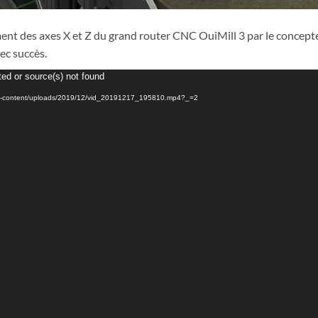
ent des axes X et Z du grand router CNC OuiMill 3 par le concept
ec succès.
ted or source(s) not found
.fr/wp-content/uploads/2019/12/vid_20191217_195810.mp4?_=2