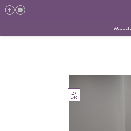
Passer
au
contenu
ACCUEI
27
Déc