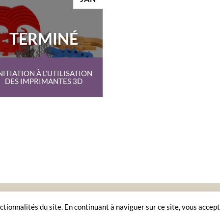
TERMINÉ
NITIATION À L’UTILISATION
DES IMPRIMANTES 3D
UEIL
AGENDA
CONTACT
LA CHARTE D’UN FABLAB
MENTIONS LÉG
ctionnalités du site. En continuant à naviguer sur ce site, vous accept
Copyright 2026 ©
Le FabLab de Nîmes
par
Les Incroyables Possibles