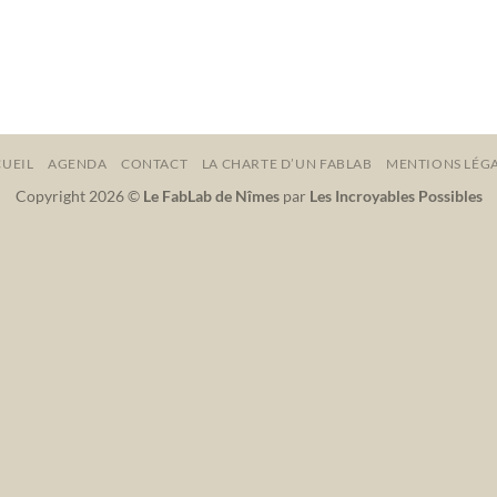
UEIL
AGENDA
CONTACT
LA CHARTE D’UN FABLAB
MENTIONS LÉG
Copyright 2026 ©
Le FabLab de Nîmes
par
Les Incroyables Possibles