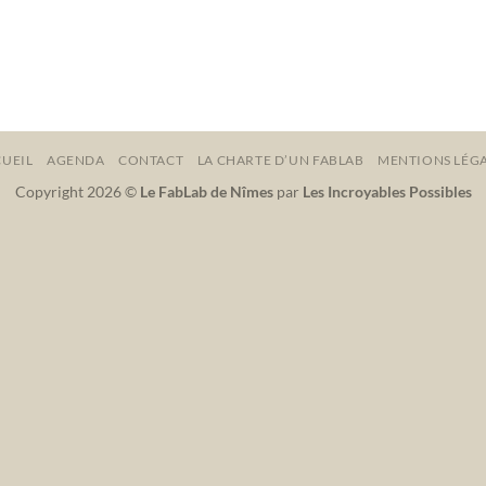
UEIL
AGENDA
CONTACT
LA CHARTE D’UN FABLAB
MENTIONS LÉG
Copyright 2026 ©
Le FabLab de Nîmes
par
Les Incroyables Possibles