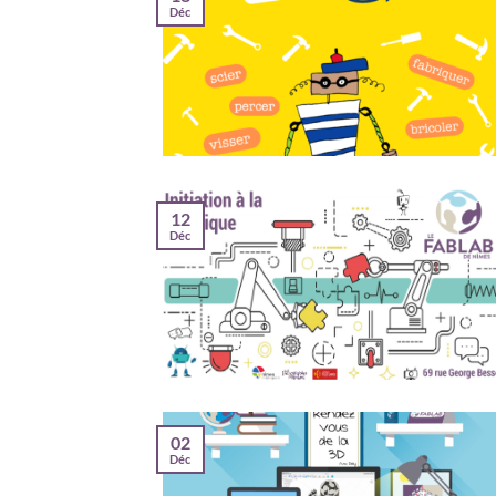
Déc
12
Déc
02
Déc