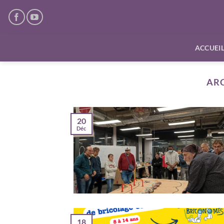
Passer
au
contenu
ACCUEI
ARC
20
Déc
18